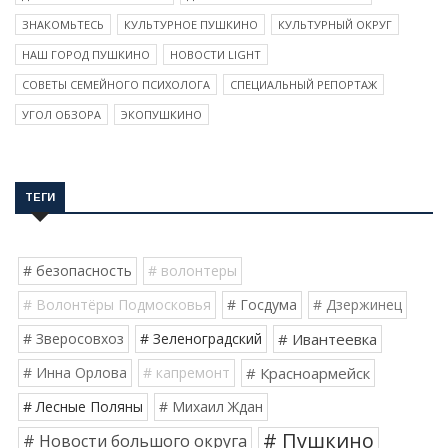
ЗНАКОМЬТЕСЬ
КУЛЬТУРНОЕ ПУШКИНО
КУЛЬТУРНЫЙ ОКРУГ
НАШ ГОРОД ПУШКИНО
НОВОСТИ LIGHT
СОВЕТЫ СЕМЕЙНОГО ПСИХОЛОГА
СПЕЦИАЛЬНЫЙ РЕПОРТАЖ
УГОЛ ОБЗОРА
ЭКОПУШКИНО
ТЕГИ
# безопасность
# волонтеры
# Волонтёры Подмосковья
# Госдума
# Дзержинец
# Зверосовхоз
# Зеленоградский
# Ивантеевка
# Инна Орлова
# капремонт
# Красноармейск
# Лесные Поляны
# Михаил Ждан
# Пушкино
# Новости большого округа