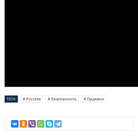
ТЕГИ:
# Россети
# безопасность
# Пушкино