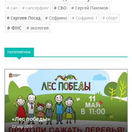
# сап
# сапсёрфинг
# СВО
# Сергей Пахомов
# Сергиев Посад
# Софрино
# Софрино 1
# спорт
# ФНС
# экология
ПОПУЛЯРНОЕ
«Лес победы»
22 апр 2019