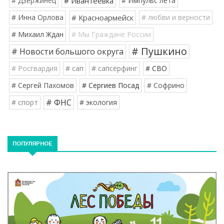
# Дзержинец
# Ивантеевка
# Импульс лета
# Инна Орлова
# Красноармейск
# любви и верности
# Михаил Ждан
# Мы Граждане России
# Пушкино
# Новости большого округа
# Росгвардия
# сап
# сапсёрфинг
# СВО
# Сергей Пахомов
# Сергиев Посад
# Софрино
# ФНС
# спорт
# экология
ПОПУЛЯРНОЕ