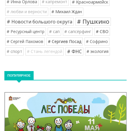
# Инна Орлова
# капремонт
# Красноармейск
# любви и верности
# Михаил Ждан
# Пушкино
# Новости большого округа
# Ресурсный центр
# сап
# сапсёрфинг
# СВО
# Сергей Пахомов
# Сергиев Посад
# Софрино
# ФНС
# спорт
# Стань легендой
# экология
ПОПУЛЯРНОЕ