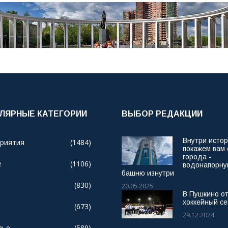
ЛЯРНЫЕ КАТЕГОРИИ
ВЫБОР РЕДАКЦИИ
Внутри исто
риятия
(1484)
покажем вам
города -
е
(1106)
водонапорн
башню изнутри
(830)
20.05.2025
В Пушкино о
хоккейный се
(673)
29.12.2024
вье
(589)