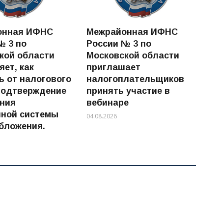
онная ИФНС
Межрайонная ИФНС
№ 3 по
России № 3 по
кой области
Московской области
яет, как
приглашает
ь от налогового
налогоплательщиков
подтверждение
принять участие в
ния
вебинаре
ной системы
04.08.2026
бложения.