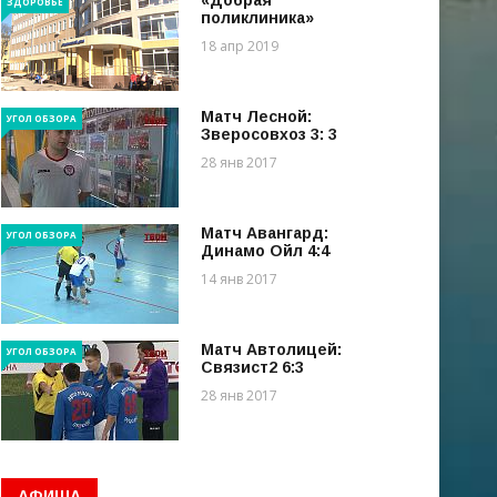
«Добрая
ЗДОРОВЬЕ
поликлиника»
18 апр 2019
Матч Лесной:
УГОЛ ОБЗОРА
Зверосовхоз 3: 3
28 янв 2017
Матч Авангард:
УГОЛ ОБЗОРА
Динамо Ойл 4:4
14 янв 2017
Матч Автолицей:
УГОЛ ОБЗОРА
Связист2 6:3
28 янв 2017
АФИША