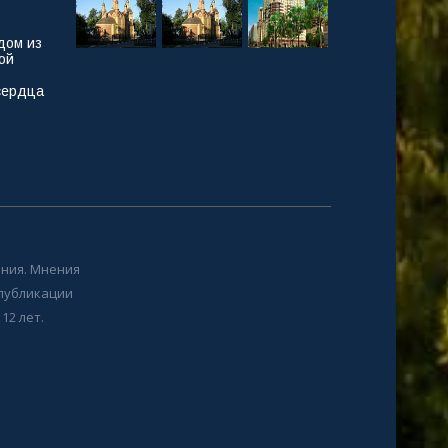
дом из
ой
сердца
ния. Мнения
 публикации
12 лет.