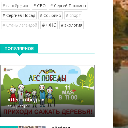
# сапсёрфинг
# СВО
# Сергей Пахомов
# Сергиев Посад
# Софрино
# спорт
# ФНС
# Стань легендой
# экология
ПОПУЛЯРНОЕ
«Лес победы»
22 апр 2019