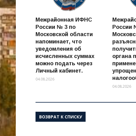
Межрайонная ИФНС
Межрай
России № 3 по
России 
Московской области
Московс
напоминает, что
разъясн
уведомления об
получит
исчисленных суммах
органа 
можно подать через
примене
Личный кабинет.
упрощен
налогоо
04.08.2026
04.08.2026
ВОЗВРАТ К СПИСКУ