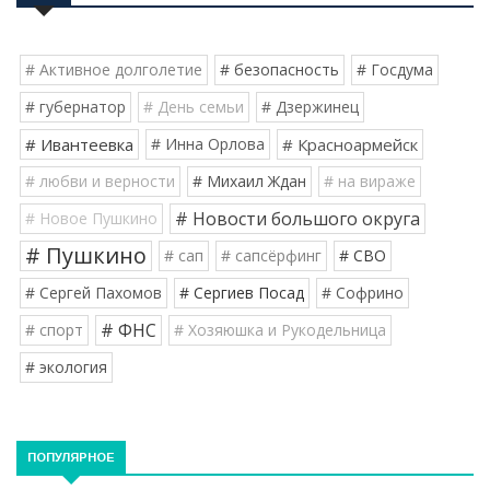
# Активное долголетие
# безопасность
# Госдума
# губернатор
# День семьи
# Дзержинец
# Ивантеевка
# Инна Орлова
# Красноармейск
# любви и верности
# Михаил Ждан
# на вираже
# Новости большого округа
# Новое Пушкино
# Пушкино
# сап
# сапсёрфинг
# СВО
# Сергей Пахомов
# Сергиев Посад
# Софрино
# ФНС
# спорт
# Хозяюшка и Рукодельница
# экология
ПОПУЛЯРНОЕ