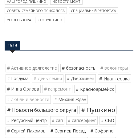
НАШ ГОРОД ПУШКИНО
НОВОСТИ LIGHT
СОВЕТЫ СЕМЕЙНОГО ПСИХОЛОГА
СПЕЦИАЛЬНЫЙ РЕПОРТАЖ
УГОЛ ОБЗОРА
ЭКОПУШКИНО
ТЕГИ
# Активное долголетие
# безопасность
# волонтеры
# Госдума
# День семьи
# Дзержинец
# Ивантеевка
# Инна Орлова
# капремонт
# Красноармейск
# любви и верности
# Михаил Ждан
# Пушкино
# Новости большого округа
# Ресурсный центр
# сап
# сапсёрфинг
# СВО
# Сергей Пахомов
# Сергиев Посад
# Софрино