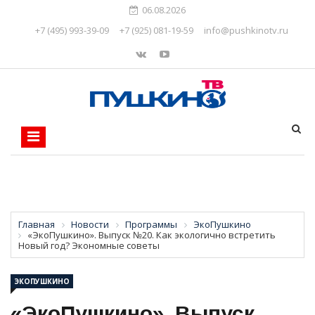
06.08.2026
+7 (495) 993-39-09
+7 (925) 081-19-59
info@pushkinotv.ru
Главная
Новости
Программы
ЭкоПушкино
«ЭкоПушкино». Выпуск №20. Как экологично встретить
Новый год? Экономные советы
ЭКОПУШКИНО
«ЭкоПушкино». Выпуск