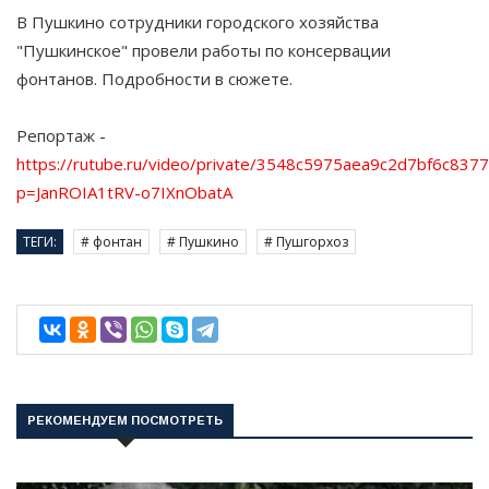
В Пушкино сотрудники городского хозяйства
"Пушкинское" провели работы по консервации
фонтанов. Подробности в сюжете.
Репортаж -
https://rutube.ru/video/private/3548c5975aea9c2d7bf6c837
p=JanROIA1tRV-o7IXnObatA
ТЕГИ:
# фонтан
# Пушкино
# Пушгорхоз
РЕКОМЕНДУЕМ ПОСМОТРЕТЬ