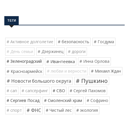
ТЕГИ
# Активное долголетие
# безопасность
# Госдума
# День семьи
# Дзержинец
# дороги
# Зеленоградский
# Ивантеевка
# Инна Орлова
# Красноармейск
# любви и верности
# Михаил Ждан
# Пушкино
# Новости большого округа
# сап
# сапсёрфинг
# СВО
# Сергей Пахомов
# Сергиев Посад
# Смоленский храм
# Софрино
# ФНС
# спорт
# Чистый лес
# экология