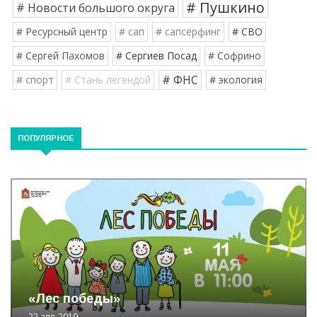
# Пушкино
# Новости большого округа
# Ресурсный центр
# сап
# сапсёрфинг
# СВО
# Сергей Пахомов
# Сергиев Посад
# Софрино
# ФНС
# спорт
# Стань легендой
# экология
ПОПУЛЯРНОЕ
«Лес победы»
22 апр 2019