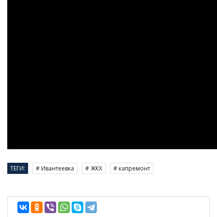
ТЕГИ:
# Ивантеевка
# ЖКХ
# капремонт