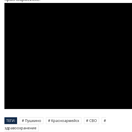
ТЕГИ:
# Пушкино
# Красноармейск
# СВО
#
здравоохранение