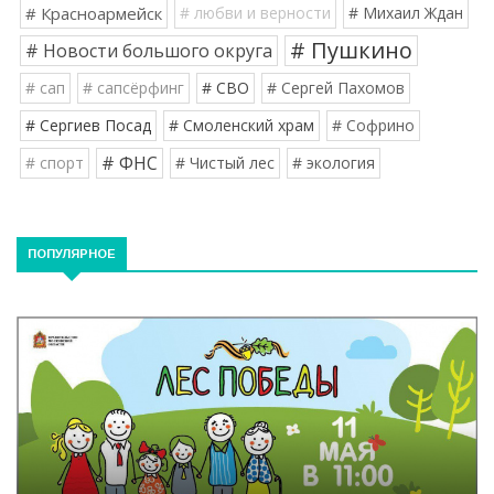
# Красноармейск
# любви и верности
# Михаил Ждан
# Пушкино
# Новости большого округа
# сап
# сапсёрфинг
# СВО
# Сергей Пахомов
# Сергиев Посад
# Смоленский храм
# Софрино
# ФНС
# спорт
# Чистый лес
# экология
ПОПУЛЯРНОЕ