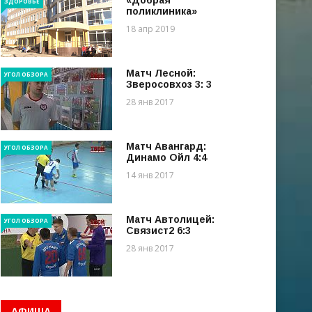
«Добрая
ЗДОРОВЬЕ
поликлиника»
18 апр 2019
Матч Лесной:
УГОЛ ОБЗОРА
Зверосовхоз 3: 3
28 янв 2017
Матч Авангард:
УГОЛ ОБЗОРА
Динамо Ойл 4:4
14 янв 2017
Матч Автолицей:
УГОЛ ОБЗОРА
Связист2 6:3
28 янв 2017
АФИША