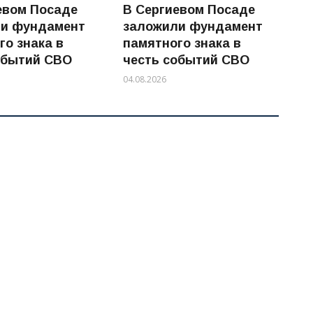
евом Посаде
В Сергиевом Посаде
ли фундамент
заложили фундамент
го знака в
памятного знака в
обытий СВО
честь событий СВО
04.08.2026