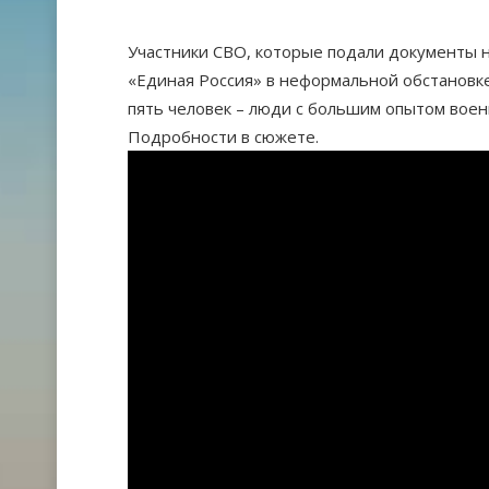
Участники СВО, которые подали документы н
«Единая Россия» в неформальной обстановке
пять человек – люди с большим опытом воен
Подробности в сюжете.