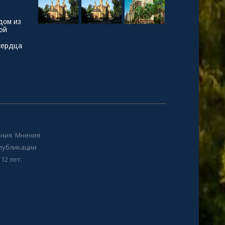
дом из
ой
сердца
ния. Мнения
 публикации
12 лет.