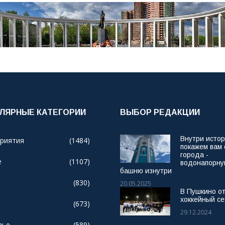
ЛЯРНЫЕ КАТЕГОРИИ
ВЫБОР РЕДАКЦИИ
Внутри исто
риятия
(1484)
покажем вам
города -
е
(1107)
водонапорн
башню изнутри
(830)
20.05.2025
В Пушкино о
хоккейный се
(673)
29.12.2024
вье
(589)