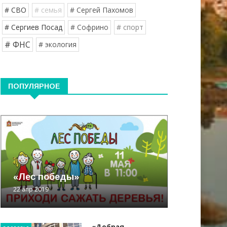
# СВО
# семья
# Сергей Пахомов
# Сергиев Посад
# Софрино
# спорт
# ФНС
# экология
ПОПУЛЯРНОЕ
«Лес победы»
22 апр 2019