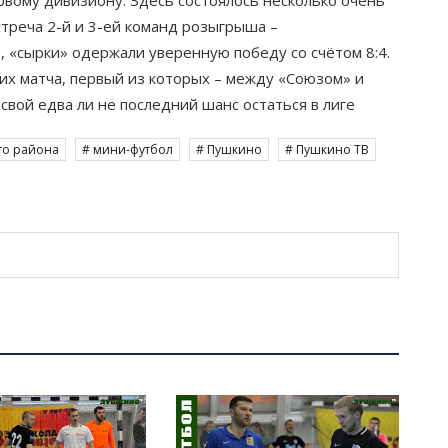
вому дивизиону. Здесь состоялось несколько очень
стреча 2-й и 3-ей команд розыгрыша –
, «сырки» одержали уверенную победу со счётом 8:4.
их матча, первый из которых – между «Союзом» и
свой едва ли не последний шанс остаться в лиге
го района
# мини-футбол
# Пушкино
# Пушкино ТВ