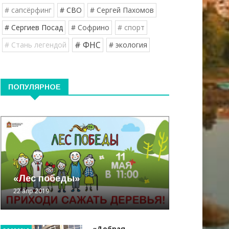
# сапсёрфинг
# СВО
# Сергей Пахомов
# Сергиев Посад
# Софрино
# спорт
# ФНС
# Стань легендой
# экология
ПОПУЛЯРНОЕ
«Лес победы»
22 апр 2019