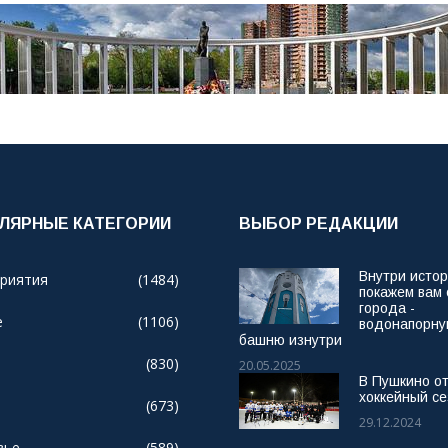
ЛЯРНЫЕ КАТЕГОРИИ
ВЫБОР РЕДАКЦИИ
Внутри исто
риятия
(1484)
покажем вам
города -
е
(1106)
водонапорн
башню изнутри
(830)
20.05.2025
В Пушкино о
хоккейный се
(673)
29.12.2024
вье
(589)