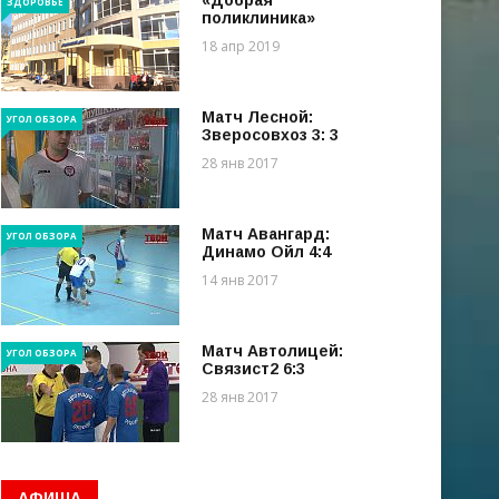
«Добрая
ЗДОРОВЬЕ
поликлиника»
18 апр 2019
Матч Лесной:
УГОЛ ОБЗОРА
Зверосовхоз 3: 3
28 янв 2017
Матч Авангард:
УГОЛ ОБЗОРА
Динамо Ойл 4:4
14 янв 2017
Матч Автолицей:
УГОЛ ОБЗОРА
Связист2 6:3
28 янв 2017
АФИША