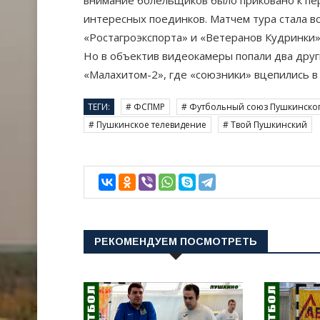
внимание болельщиков было приковано к пер
интересных поединков. Матчем тура стала в
«Ростагроэкспорта» и «Ветеранов Кудринки»
Но в объектив видеокамеры попали два друг
«Малахитом-2», где «союзники» вцепились в 
ТЕГИ:
# ФСПМР
# Футбольный союз Пушкинско
# Пушкинское телевидение
# Твой Пушкинский
РЕКОМЕНДУЕМ ПОСМОТРЕТЬ