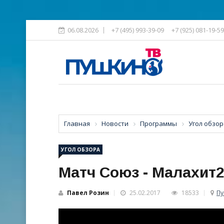
06.08.2026
+7 (495) 993-39-09
+7 (925) 081-19-59
Главная
Новости
Программы
Угол обзор
УГОЛ ОБЗОРА
Матч Союз - Малахит2
Павел Розин
25.02.2017
18533
П