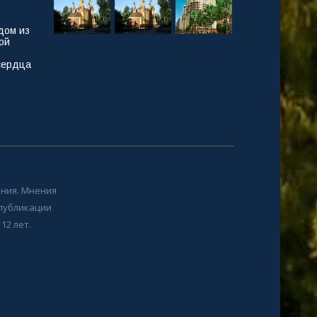
дом из
ой
сердца
ния. Мнения
 публикации
12 лет.