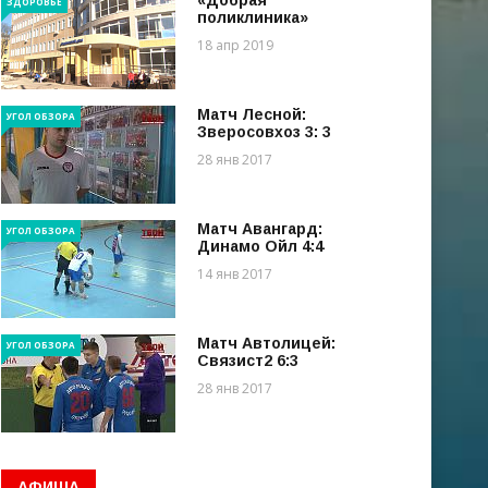
«Добрая
ЗДОРОВЬЕ
поликлиника»
18 апр 2019
Матч Лесной:
УГОЛ ОБЗОРА
Зверосовхоз 3: 3
28 янв 2017
Матч Авангард:
УГОЛ ОБЗОРА
Динамо Ойл 4:4
14 янв 2017
Матч Автолицей:
УГОЛ ОБЗОРА
Связист2 6:3
28 янв 2017
АФИША