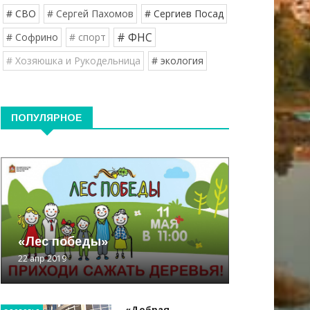
# СВО
# Сергей Пахомов
# Сергиев Посад
# ФНС
# Софрино
# спорт
# Хозяюшка и Рукодельница
# экология
ПОПУЛЯРНОЕ
«Лес победы»
22 апр 2019