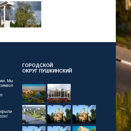
ГОРОДСКОЙ
ОКРУГ ПУШКИНСКИЙ
рии. Мы
 символ
ую
ткрыли
зон!