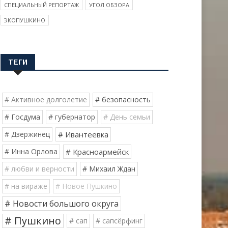
СПЕЦИАЛЬНЫЙ РЕПОРТАЖ
УГОЛ ОБЗОРА
ЭКОПУШКИНО
ТЕГИ
# Активное долголетие
# безопасность
# Госдума
# губернатор
# День семьи
# Дзержинец
# Ивантеевка
# Инна Орлова
# Красноармейск
# любви и верности
# Михаил Ждан
# на вираже
# Новое Пушкино
# Новости большого округа
# Пушкино
# сап
# сапсёрфинг