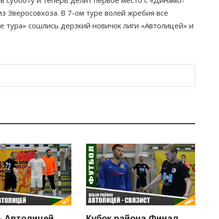
 в субботу и теперь делит первое место с «Динамо-
з Зверосовхоза. В 7-ом туре волей жребия все
че тура» сошлись дерзкий новичок лиги «Автолицей» и
- Автолицей
Кубок района.Финал.