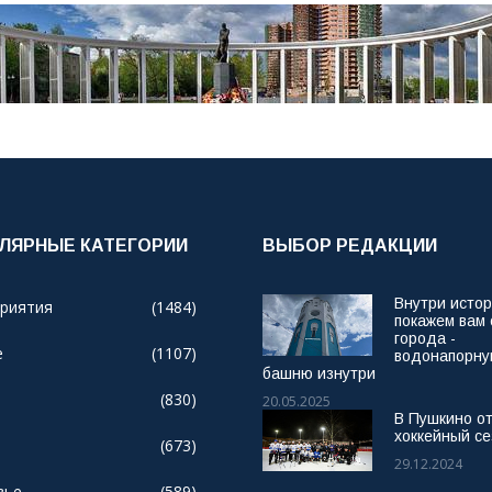
ЛЯРНЫЕ КАТЕГОРИИ
ВЫБОР РЕДАКЦИИ
Внутри исто
риятия
(1484)
покажем вам
города -
е
(1107)
водонапорн
башню изнутри
(830)
20.05.2025
В Пушкино о
хоккейный се
(673)
29.12.2024
вье
(589)