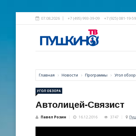
07.08.2026
+7 (495) 993-39-09
+7 (925) 081-19-59
Главная
Новости
Программы
Угол обзор
УГОЛ ОБЗОРА
Автолицей-Связист
Павел Розин
16.12.2016
3747
Пу