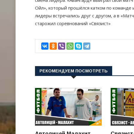
смена лидера. «Авангард» выиграл свой матч
Ойл», который прошёлся катком по команде и
лидеры встречались друг с другом, а в «Мат
старожил соревнований «Связист»
РЕКОМЕНДУЕМ ПОСМОТРЕТЬ
Автолицей Малахит
Связист