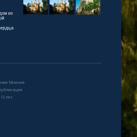
дом из
ой
сердца
ния. Мнения
 публикации
12 лет.