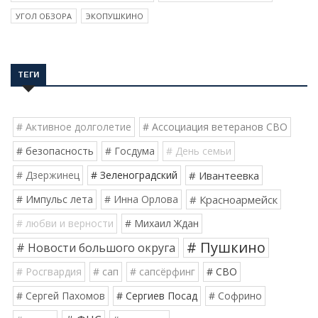
УГОЛ ОБЗОРА
ЭКОПУШКИНО
ТЕГИ
# Активное долголетие
# Ассоциация ветеранов СВО
# безопасность
# Госдума
# День семьи
# Дзержинец
# Зеленоградский
# Ивантеевка
# Импульс лета
# Инна Орлова
# Красноармейск
# любви и верности
# Михаил Ждан
# Пушкино
# Новости большого округа
# Росгвардия
# сап
# сапсёрфинг
# СВО
# Сергей Пахомов
# Сергиев Посад
# Софрино