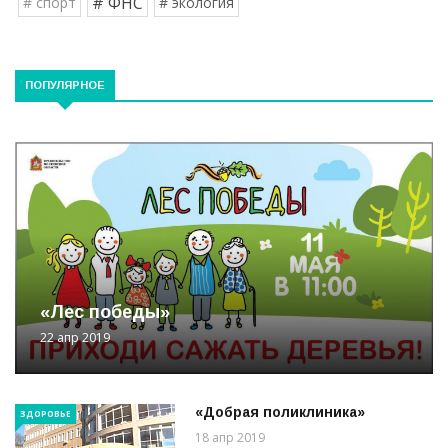
# ФНС
# спорт
# экология
ПОПУЛЯРНОЕ
«Лес победы»
22 апр 2019
«Добрая поликлиника»
ЗДОРОВЬЕ
18 апр 2019