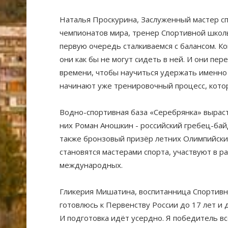
Наталья Проскурина, Заслуженный мастер спо
чемпионатов мира, тренер Спортивной школы 
первую очередь сталкиваемся с балансом. Ко
они как бы не могут сидеть в ней. И они пе
времени, чтобы научиться удержать именно р
начинают уже тренировочный процесс, кото
Водно-спортивная база «Серебрянка» вырас
них Роман Аношкин - российский гребец-байд
также бронзовый призёр летних Олимпийски
становятся мастерами спорта, участвуют в р
международных.
Гликерия Мишатина, воспитанница Спортивн
готовлюсь к Первенству России до 17 лет и д
И подготовка идёт усердно. Я победитель вс