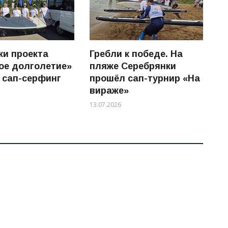
ки проекта
Гребли к победе. На
ое долголетие»
пляже Серебрянки
 сап-серфинг
прошёл сап-турнир «На
вираже»
13.07.2026