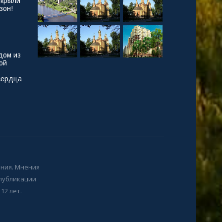
ткрыли
зон!
дом из
ой
сердца
ния. Мнения
 публикации
12 лет.