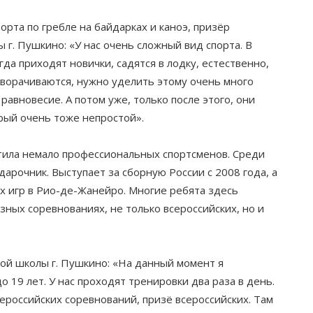
рта по гребле на байдарках и каноэ, призёр
г. Пушкино: «У нас очень сложный вид спорта. В
гда приходят новички, садятся в лодку, естественно,
реворачиваются, нужно уделить этому очень много
авновесие. А потом уже, только после этого, они
рый очень тоже непростой».
тила немало профессиональных спортсменов. Среди
арочник. Выступает за сборную России с 2008 года, а
х игр в Рио-де-Жанейро. Многие ребята здесь
азных соревнованиях, не только всероссийских, но и
ой школы г. Пушкино: «На данный момент я
о 19 лет. У нас проходят тренировки два раза в день.
ероссийских соревнований, призё всероссийских. Там