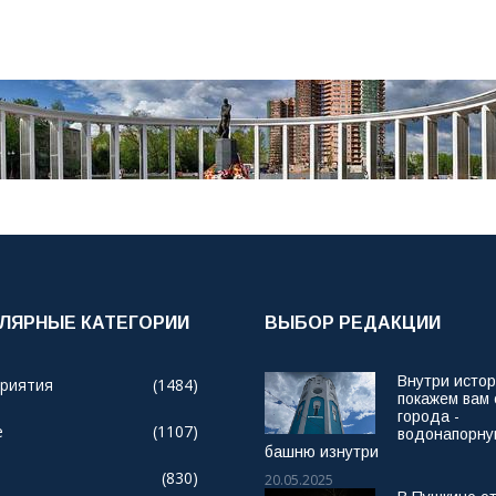
ЛЯРНЫЕ КАТЕГОРИИ
ВЫБОР РЕДАКЦИИ
Внутри исто
риятия
(1484)
покажем вам
города -
е
(1107)
водонапорн
башню изнутри
(830)
20.05.2025