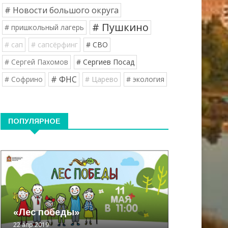
# Новости большого округа
# Пушкино
# пришкольный лагерь
# сап
# сапсёрфинг
# СВО
# Сергей Пахомов
# Сергиев Посад
# ФНС
# Софрино
# Царево
# экология
ПОПУЛЯРНОЕ
«Лес победы»
22 апр 2019