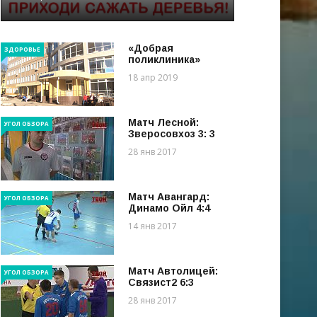
«Добрая
ЗДОРОВЬЕ
поликлиника»
18 апр 2019
Матч Лесной:
УГОЛ ОБЗОРА
Зверосовхоз 3: 3
28 янв 2017
Матч Авангард:
УГОЛ ОБЗОРА
Динамо Ойл 4:4
14 янв 2017
Матч Автолицей:
УГОЛ ОБЗОРА
Связист2 6:3
28 янв 2017