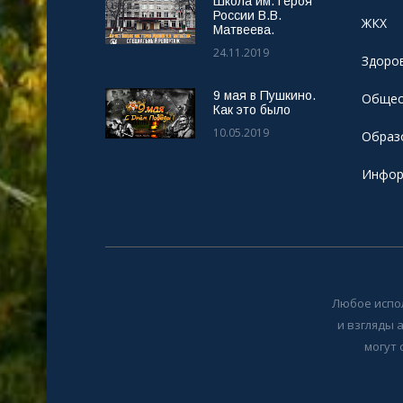
Школа им. Героя
России В.В.
ЖКХ
Матвеева.
24.11.2019
Здоро
9 мая в Пушкино.
Общес
Как это было
10.05.2019
Образ
Инфор
Любое испо
и взгляды 
могут 