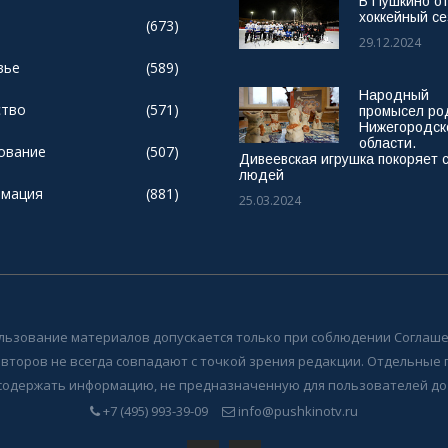
В Пушкино о
хоккейный се
(673)
29.12.2024
вье
(589)
Народный
тво
(571)
промысел ро
Нижегородск
области.
ование
(507)
Дивеевская игрушка покоряет 
людей
мация
(881)
25.03.2024
льзование материалов допускается только при соблюдении Соглаше
авторов не всегда совпадают с точкой зрения редакции. Отдельные
содержать информацию, не предназначенную для пользователей до 
+7 (495) 993-39-09
info@pushkinotv.ru