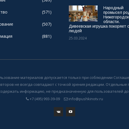
Народный
тво
(571)
промысел ро
Нижегородск
области.
ование
(507)
Дивеевская игрушка покоряет 
людей
мация
(881)
25.03.2024
льзование материалов допускается только при соблюдении Соглаше
авторов не всегда совпадают с точкой зрения редакции. Отдельные
содержать информацию, не предназначенную для пользователей до 
+7 (495) 993-39-09
info@pushkinotv.ru