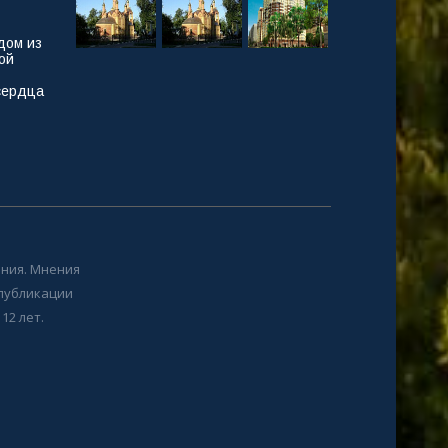
дом из
ой
сердца
ния. Мнения
 публикации
12 лет.