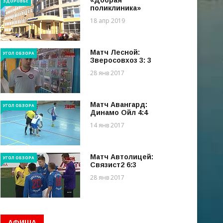
«Добрая
ЗДОРОВЬЕ
поликлиника»
18 апр 2019
Матч Лесной:
УГОЛ ОБЗОРА
Зверосовхоз 3: 3
28 янв 2017
Матч Авангард:
УГОЛ ОБЗОРА
Динамо Ойл 4:4
14 янв 2017
Матч Автолицей:
УГОЛ ОБЗОРА
Связист2 6:3
28 янв 2017
АФИША