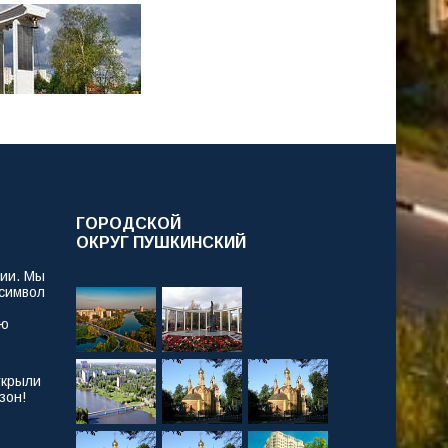
ГОРОДСКОЙ
ОКРУГ ПУШКИНСКИЙ
рии. Мы
 символ
ую
ткрыли
зон!