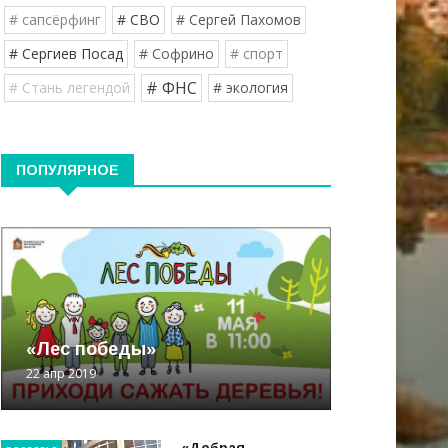
# сапсёрфинг
# СВО
# Сергей Пахомов
# Сергиев Посад
# Софрино
# спорт
# ФНС
# Стань легендой
# экология
ПОПУЛЯРНОЕ
«Лес победы»
22 апр 2019