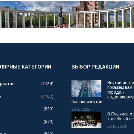
ЛЯРНЫЕ КАТЕГОРИИ
ВЫБОР РЕДАКЦИИ
Внутри исто
риятия
(1484)
покажем вам
города -
е
(1107)
водонапорн
башню изнутри
(830)
20.05.2025
В Пушкино о
хоккейный се
(673)
29.12.2024
вье
(589)