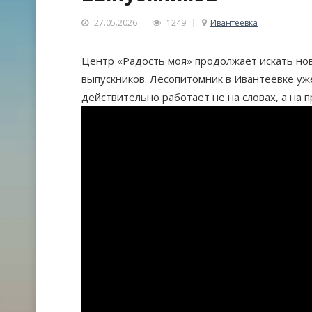
27.05.2026
1249
Ивантеевка
Центр «Радость моя» продолжает искать но
выпускников. Лесопитомник в Ивантеевке уже
действительно работает не на словах, а на 