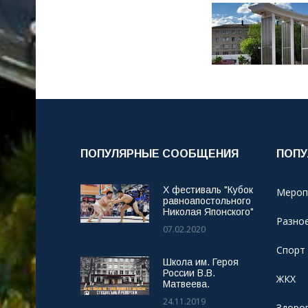
ПОПУЛЯРНЫЕ СООБЩЕНИЯ
ПОПУ
X фестиваль "Кубок
Мероп
равноапостольного
Николая Японского"
Разно
07.02.2020
Спорт
Школа им. Героя
России В.В.
ЖКХ
Матвеева.
24.11.2019
Здоро