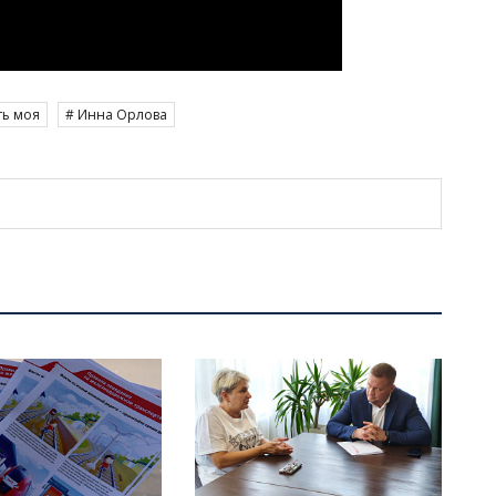
ть моя
# Инна Орлова