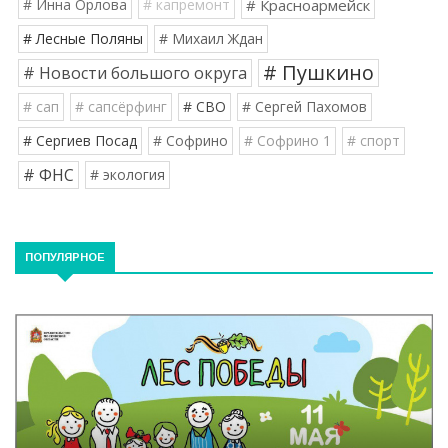
# Инна Орлова
# капремонт
# Красноармейск
# Лесные Поляны
# Михаил Ждан
# Пушкино
# Новости большого округа
# сап
# сапсёрфинг
# СВО
# Сергей Пахомов
# Сергиев Посад
# Софрино
# Софрино 1
# спорт
# ФНС
# экология
ПОПУЛЯРНОЕ