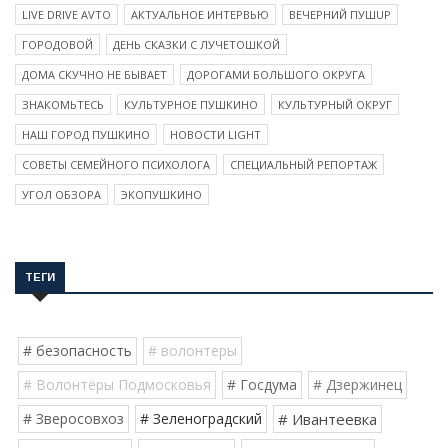
LIVE DRIVE AVTO
АКТУАЛЬНОЕ ИНТЕРВЬЮ
ВЕЧЕРНИЙ ПУШUP
ГОРОДОВОЙ
ДЕНЬ СКАЗКИ С ЛУЧЕТОШКОЙ
ДОМА СКУЧНО НЕ БЫВАЕТ
ДОРОГАМИ БОЛЬШОГО ОКРУГА
ЗНАКОМЬТЕСЬ
КУЛЬТУРНОЕ ПУШКИНО
КУЛЬТУРНЫЙ ОКРУГ
НАШ ГОРОД ПУШКИНО
НОВОСТИ LIGHT
СОВЕТЫ СЕМЕЙНОГО ПСИХОЛОГА
СПЕЦИАЛЬНЫЙ РЕПОРТАЖ
УГОЛ ОБЗОРА
ЭКОПУШКИНО
ТЕГИ
# безопасность
# волонтеры
# Волонтёры Подмосковья
# Госдума
# Дзержинец
# Зверосовхоз
# Зеленоградский
# Ивантеевка