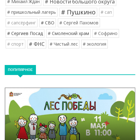
# Новости большого округа
# Михаил Ждан
# Пушкино
# пришкольный лагерь
# сап
# сапсёрфинг
# СВО
# Сергей Пахомов
# Сергиев Посад
# Смоленский храм
# Софрино
# ФНС
# спорт
# Чистый лес
# экология
ПОПУЛЯРНОЕ