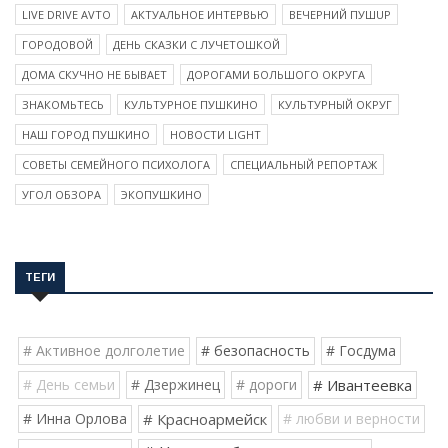
LIVE DRIVE AVTO
АКТУАЛЬНОЕ ИНТЕРВЬЮ
ВЕЧЕРНИЙ ПУШUP
ГОРОДОВОЙ
ДЕНЬ СКАЗКИ С ЛУЧЕТОШКОЙ
ДОМА СКУЧНО НЕ БЫВАЕТ
ДОРОГАМИ БОЛЬШОГО ОКРУГА
ЗНАКОМЬТЕСЬ
КУЛЬТУРНОЕ ПУШКИНО
КУЛЬТУРНЫЙ ОКРУГ
НАШ ГОРОД ПУШКИНО
НОВОСТИ LIGHT
СОВЕТЫ СЕМЕЙНОГО ПСИХОЛОГА
СПЕЦИАЛЬНЫЙ РЕПОРТАЖ
УГОЛ ОБЗОРА
ЭКОПУШКИНО
ТЕГИ
# Активное долголетие
# безопасность
# Госдума
# День семьи
# Дзержинец
# дороги
# Ивантеевка
# Инна Орлова
# Красноармейск
# любви и верности