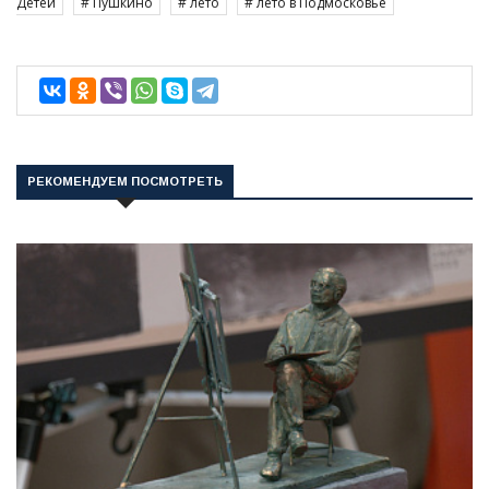
Детей
# Пушкино
# лето
# лето в Подмосковье
РЕКОМЕНДУЕМ ПОСМОТРЕТЬ