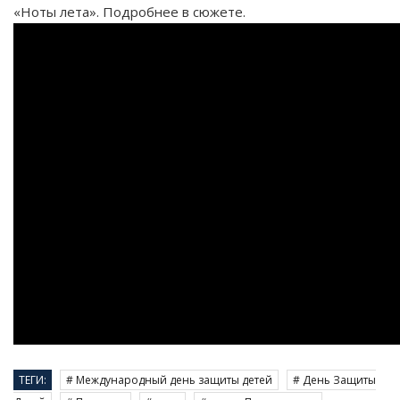
«Ноты лета». Подробнее в сюжете.
ТЕГИ:
# Международный день защиты детей
# День Защиты