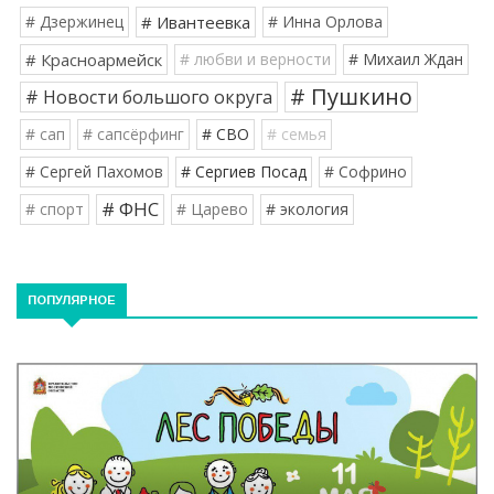
# Дзержинец
# Ивантеевка
# Инна Орлова
# Красноармейск
# любви и верности
# Михаил Ждан
# Пушкино
# Новости большого округа
# сап
# сапсёрфинг
# СВО
# семья
# Сергей Пахомов
# Сергиев Посад
# Софрино
# ФНС
# спорт
# Царево
# экология
ПОПУЛЯРНОЕ