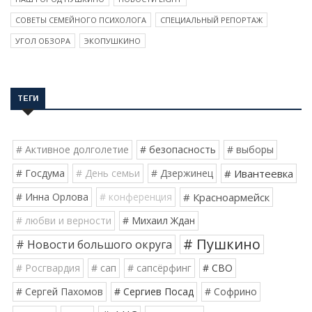
СОВЕТЫ СЕМЕЙНОГО ПСИХОЛОГА
СПЕЦИАЛЬНЫЙ РЕПОРТАЖ
УГОЛ ОБЗОРА
ЭКОПУШКИНО
ТЕГИ
# Активное долголетие
# безопасность
# выборы
# Госдума
# День семьи
# Дзержинец
# Ивантеевка
# Инна Орлова
# конференция
# Красноармейск
# любви и верности
# Михаил Ждан
# Пушкино
# Новости большого округа
# Росгвардия
# сап
# сапсёрфинг
# СВО
# Сергей Пахомов
# Сергиев Посад
# Софрино