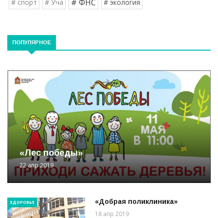
# ФНС
# спорт
# Уча
# экология
ПОПУЛЯРНОЕ
«Лес победы»
22 апр 2019
«Добрая поликлиника»
ЗДОРОВЬЕ
18 апр 2019