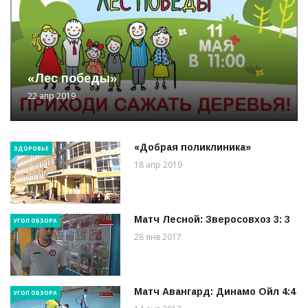
«Лес победы»
22 апр 2019
«Добрая поликлиника»
ЗДОРОВЬЕ
18 апр 2019
Матч Лесной: Зверосовхоз 3: 3
УГОЛ ОБЗОРА
28 янв 2017
Матч Авангард: Динамо Ойл 4:4
УГОЛ ОБЗОРА