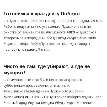
Готовимся к празднику Победы
... «Пушгорхоз» приводит город в порядок к празднику 9 мая.
Работы ведутся как по украшению Пушкино, так и по
очистке от зимней грязи. #пушкинотв #
ПГХ
#Пушгорхоз
#скоро9мая #скороДеньПобеды #будьвкурсе #Пушкино
#пушкиномедиа МКУ «Пушгорхоз» приводит город в
порядок к празднику 9 мая....
Чисто не там, где убирают, а где не
мусорят!
... коммунальные службы. В некоторых дворах к
субботникам присоединяются и жители.
#Пушкинскоетелевидение #Пушкино #субботник
#Дзержинец #
ПГХ
#ЖЭУ1 #Пушгорхоз #уборка #пушкинотв
#чистыйгород #пушкиномедиа #будьвкурсе Месячник