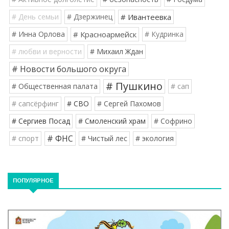
# День семьи
# Дзержинец
# Ивантеевка
# Инна Орлова
# Красноармейск
# Кудринка
# любви и верности
# Михаил Ждан
# Новости большого округа
# Пушкино
# Общественная палата
# сап
# сапсёрфинг
# СВО
# Сергей Пахомов
# Сергиев Посад
# Смоленский храм
# Софрино
# ФНС
# спорт
# Чистый лес
# экология
ПОПУЛЯРНОЕ